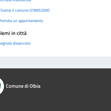
Chiama il comune 078952000
Prenota un appuntamento
lemi in città
Segnala disservizio
Comune di Olbia