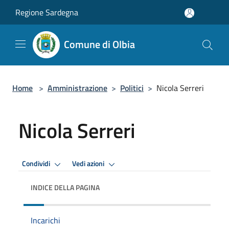
Salta al contenuto principale
Regione Sardegna
Comune di Olbia
Home
>
Amministrazione
>
Politici
>
Nicola Serreri
Nicola Serreri
Condividi
Vedi azioni
INDICE DELLA PAGINA
Incarichi