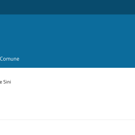
il Comune
e Sini