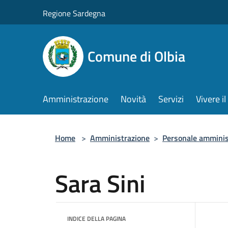
Salta al contenuto principale
Regione Sardegna
Comune di Olbia
Amministrazione
Novità
Servizi
Vivere 
Home
>
Amministrazione
>
Personale amminis
Sara Sini
INDICE DELLA PAGINA