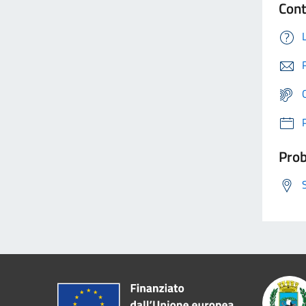
Cont
Prob