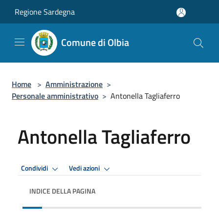
Salta al contenuto principale
Regione Sardegna
Comune di Olbia
Home
>
Amministrazione
>
Personale amministrativo
>
Antonella Tagliaferro
Antonella Tagliaferro
Condividi
Vedi azioni
INDICE DELLA PAGINA