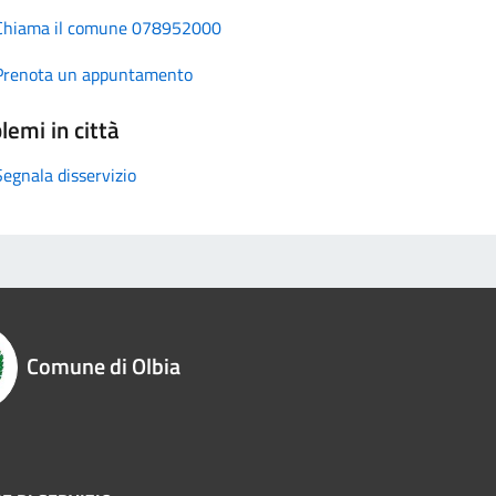
Chiama il comune 078952000
Prenota un appuntamento
lemi in città
Segnala disservizio
Comune di Olbia