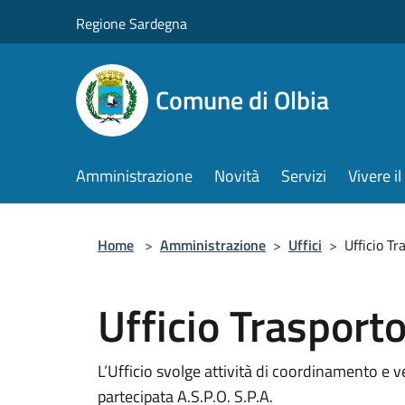
Salta al contenuto principale
Regione Sardegna
Comune di Olbia
Amministrazione
Novità
Servizi
Vivere 
Home
>
Amministrazione
>
Uffici
>
Ufficio Tr
Ufficio Trasporto
L’Ufficio svolge attività di coordinamento e ve
partecipata A.S.P.O. S.P.A.