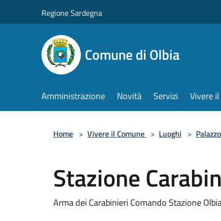
Salta al contenuto principale
Regione Sardegna
Comune di Olbia
Amministrazione
Novità
Servizi
Vivere 
Home
>
Vivere il Comune
>
Luoghi
>
Palazzo
Stazione Carabin
Arma dei Carabinieri Comando Stazione Olbi