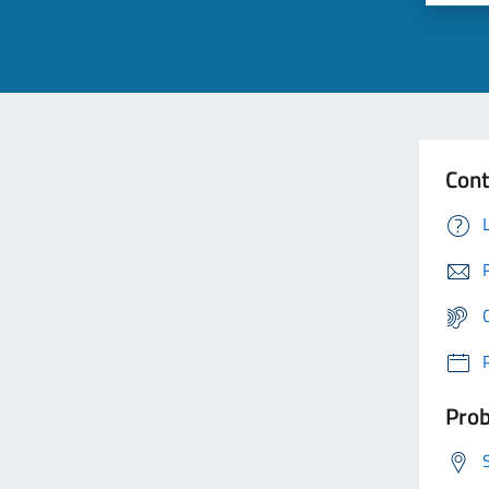
Cont
Prob