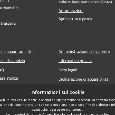
bblici
Salute, benessere e assistenza
 urbanistica
Autorizzazioni
Agricoltura e pesca
 trasporti
ione appuntamento
Amministrazione trasparente
one disservizio
Informativa privacy
FAQ
Note legali
 assistenza
Dichiarazione di accessibilità
Informazioni sui cookie
web utilizza cookie tecnici e assimilati strettamente necessari al corretto fu
azione del sito, nonché un cookie tecnico analitico al solo fine di elaborare i
statistiche, aggregate e anonime.
Per maggiori dettagli, può consultare la cookie policy al seguente
link