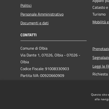
Appalti pu
Politici
Catasto e
Personale Amministrativo
Turismo
Mobilità e
Documenti e dati
CONTATTI
Comune di Olbia
Prenotaz
Via Dante 1, 07026, Olbia - 07026 -
Segnalazi
Olbia
Leggi le 
Codice Fiscale: 91008330903
Richiesta
Partita IVA: 00920660909
PEC:
protocollo@pec.comuneolbia.it
Questo sito 
Centralino Unico: 078952000
alla navig