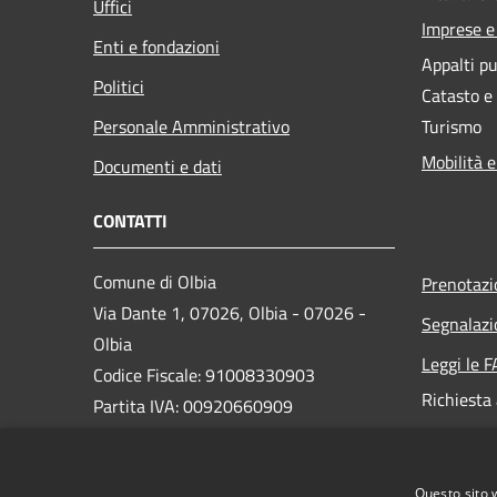
Uffici
Imprese 
Enti e fondazioni
Appalti pu
Politici
Catasto e
Personale Amministrativo
Turismo
Mobilità e
Documenti e dati
CONTATTI
Comune di Olbia
Prenotaz
Via Dante 1, 07026, Olbia - 07026 -
Segnalazi
Olbia
Leggi le 
Codice Fiscale: 91008330903
Richiesta
Partita IVA: 00920660909
PEC:
protocollo@pec.comuneolbia.it
Questo sito 