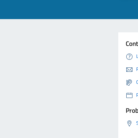
Cont
Prob