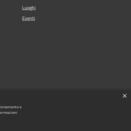
Luoghi
Eventi
×
nzionamento e
nformazioni