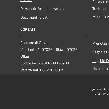
Catasto e
Personale Amministrativo
Turismo
Mobilità e
Documenti e dati
CONTATTI
Comune di Olbia
Prenotaz
Via Dante 1, 07026, Olbia - 07026 -
Segnalazi
Olbia
Leggi le 
Codice Fiscale: 91008330903
Richiesta
Partita IVA: 00920660909
PEC:
protocollo@pec.comuneolbia.it
Questo sito 
Centralino Unico: 078952000
alla navig