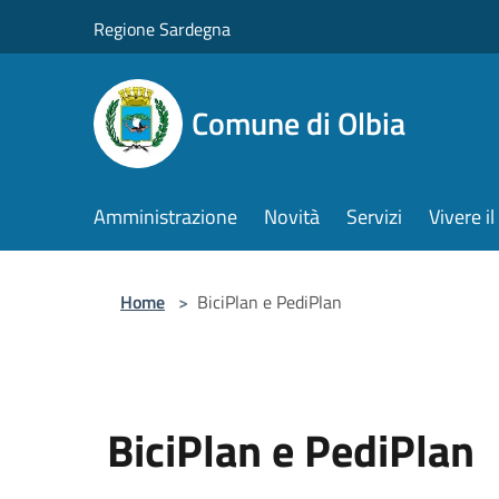
Salta al contenuto principale
Regione Sardegna
Comune di Olbia
Amministrazione
Novità
Servizi
Vivere 
Home
>
BiciPlan e PediPlan
BiciPlan e PediPlan