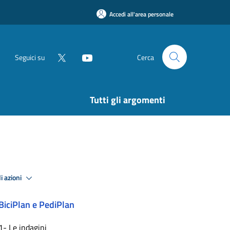
Accedi all'area personale
Seguici su
Cerca
Tutti gli argomenti
i azioni
BiciPlan e PediPlan
1- Le indagini