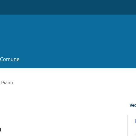
il Comune
 Piano
Ved
1