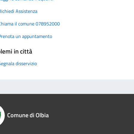
Richiedi Assistenza
Chiama il comune 078952000
Prenota un appuntamento
lemi in città
Segnala disservizio
Comune di Olbia