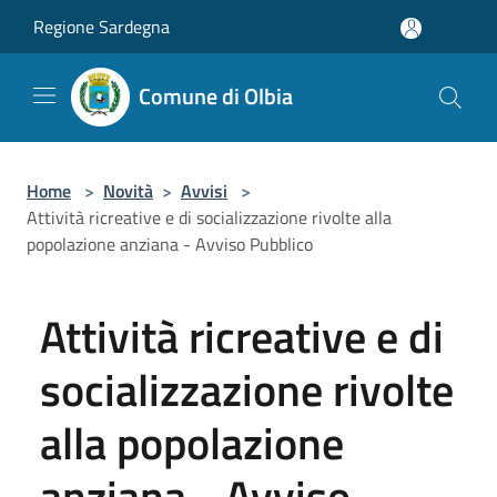
Salta al contenuto principale
Regione Sardegna
Comune di Olbia
Home
>
Novità
>
Avvisi
>
Attività ricreative e di socializzazione rivolte alla
popolazione anziana - Avviso Pubblico
Attività ricreative e di
socializzazione rivolte
alla popolazione
anziana - Avviso