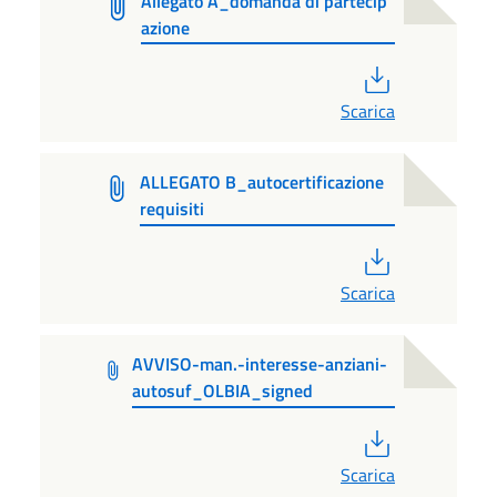
Allegato A_domanda di partecip
azione
PDF
Scarica
ALLEGATO B_autocertificazione
requisiti
PDF
Scarica
AVVISO-man.-interesse-anziani-
autosuf_OLBIA_signed
PDF
Scarica