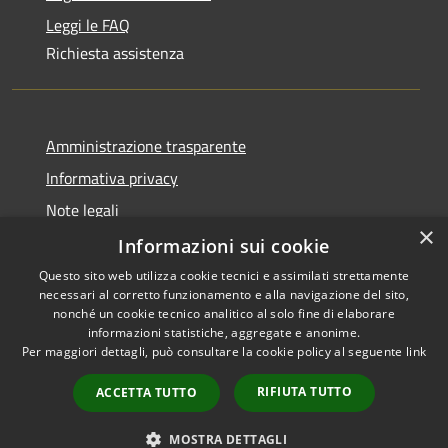
Leggi le FAQ
Richiesta assistenza
Amministrazione trasparente
Informativa privacy
Note legali
×
Dichiarazione di accessibilità
Informazioni sui cookie
Questo sito web utilizza cookie tecnici e assimilati strettamente
necessari al corretto funzionamento e alla navigazione del sito,
nonché un cookie tecnico analitico al solo fine di elaborare
informazioni statistiche, aggregate e anonime.
RSS
Copyright © 2026 • Comune di
Per maggiori dettagli, può consultare la cookie policy al seguente
link
Accessibilità
Olbia • Powered by
Privacy
Municipium
Accesso
•
RIFIUTA TUTTO
ACCETTA TUTTO
Cookie
redazione
Mappa del sito
MOSTRA DETTAGLI