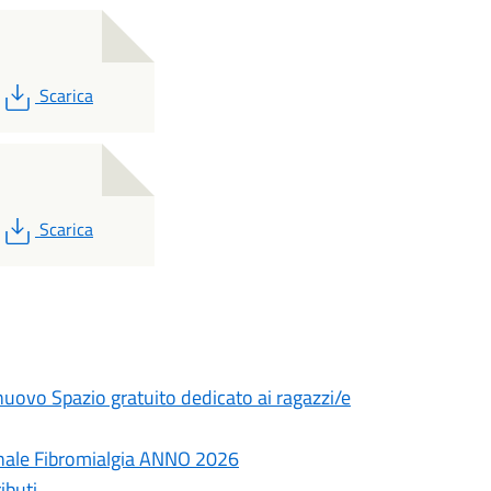
PDF
Scarica
PDF
Scarica
nuovo Spazio gratuito dedicato ai ragazzi/e
ale Fibromialgia ANNO 2026
ibuti