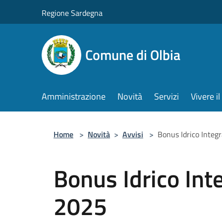
Salta al contenuto principale
Regione Sardegna
Comune di Olbia
Amministrazione
Novità
Servizi
Vivere 
Home
>
Novità
>
Avvisi
>
Bonus Idrico Integ
Bonus Idrico Int
2025