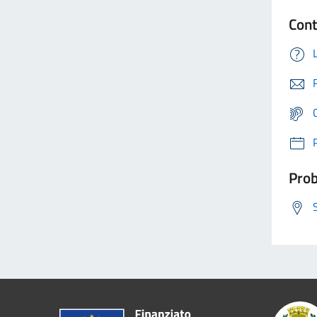
Cont
Prob