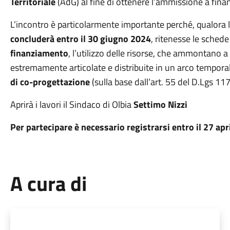
Territoriale
(AdG) al fine di ottenere l’ammissione a fin
L’incontro è particolarmente importante perché, qualora 
concluderà entro il 30 giugno 2024
, ritenesse le sched
finanziamento
, l’utilizzo delle risorse, che ammontano a 7
estremamente articolate e distribuite in un arco temporal
di co-progettazione
(sulla base dall’art. 55 del D.Lgs 11
Aprirà i lavori il Sindaco di Olbia
Settimo Nizzi
Per partecipare è necessario registrarsi entro il 27 a
A cura di