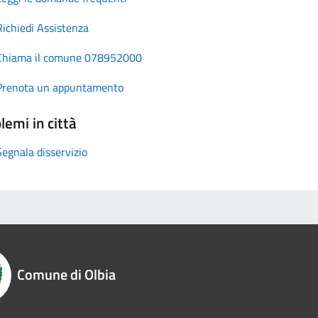
Richiedi Assistenza
Chiama il comune 078952000
Prenota un appuntamento
lemi in città
Segnala disservizio
Comune di Olbia