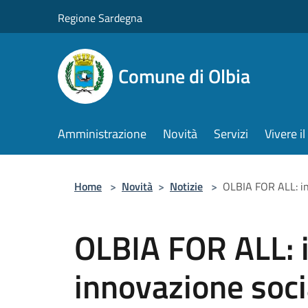
Salta al contenuto principale
Regione Sardegna
Comune di Olbia
Amministrazione
Novità
Servizi
Vivere 
Home
>
Novità
>
Notizie
>
OLBIA FOR ALL: in
OLBIA FOR ALL: i
innovazione soci