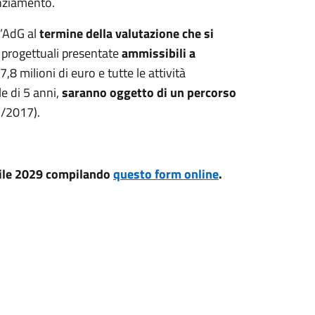
anziamento.
l’AdG al
termine della valutazione che si
e progettuali presentate
ammissibili a
,8 milioni di euro e tutte le attività
e di 5 anni,
saranno oggetto di un percorso
7/2017).
prile 2029 compilando
questo form online
.