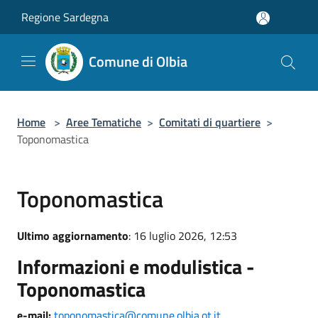
Salta al contenuto principale
Regione Sardegna
Comune di Olbia
Home
>
Aree Tematiche
>
Comitati di quartiere
>
Toponomastica
Toponomastica
Ultimo aggiornamento
: 16 luglio 2026, 12:53
Informazioni e modulistica -
Toponomastica
e-mail:
toponomastica@comune.olbia.ot.it