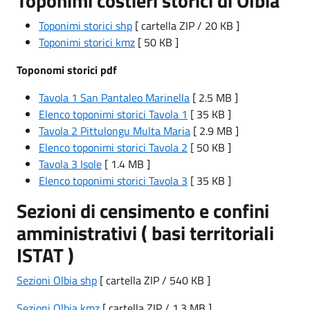
Toponimi costieri storici di Olbia
Toponimi storici shp
[ cartella ZIP / 20 KB ]
Toponimi storici kmz
[ 50 KB ]
Toponomi storici pdf
Tavola 1 San Pantaleo Marinella
[ 2.5 MB ]
Elenco toponimi storici Tavola 1
[ 35 KB ]
Tavola 2 Pittulongu Multa Maria
[ 2.9 MB ]
Elenco toponimi storici Tavola 2
[ 50 KB ]
Tavola 3 Isole
[ 1.4 MB ]
Elenco toponimi storici Tavola 3
[ 35 KB ]
Sezioni di censimento e confini
amministrativi ( basi territoriali
ISTAT )
Sezioni Olbia shp
[ cartella ZIP / 540 KB ]
Sezioni Olbia kmz
[ cartella ZIP / 1.3 MB ]