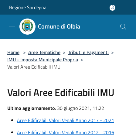
Salta al contenuto principale
Regione Sardegna
Comune di Olbia
Home
>
Aree Tematiche
>
Tributi e Pagamenti
>
IMU - Imposta Municipale Propria
>
Valori Aree Edificabili IMU
Valori Aree Edificabili IMU
Ultimo aggiornamento
: 30 giugno 2021, 11:22
Aree Edificabili Valori Venali Anno 2017 - 2021
Aree Edificabili Valori Venali Anno 2012 - 2016