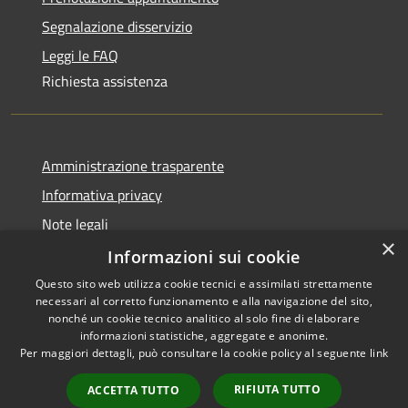
Segnalazione disservizio
Leggi le FAQ
Richiesta assistenza
Amministrazione trasparente
Informativa privacy
Note legali
×
Dichiarazione di accessibilità
Informazioni sui cookie
Questo sito web utilizza cookie tecnici e assimilati strettamente
necessari al corretto funzionamento e alla navigazione del sito,
nonché un cookie tecnico analitico al solo fine di elaborare
informazioni statistiche, aggregate e anonime.
RSS
Copyright © 2026 • Comune di
Per maggiori dettagli, può consultare la cookie policy al seguente
link
Accessibilità
Olbia • Powered by
Privacy
Municipium
Accesso
•
RIFIUTA TUTTO
ACCETTA TUTTO