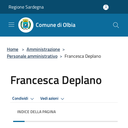
Salta al contenuto principale
Regione Sardegna
Comune di Olbia
Home
>
Amministrazione
>
Personale amministrativo
>
Francesca Deplano
Francesca Deplano
Condividi
Vedi azioni
INDICE DELLA PAGINA