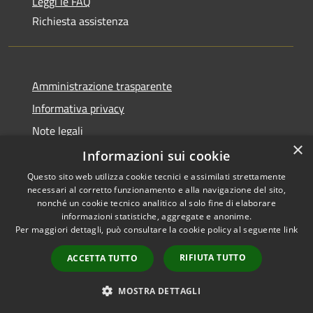
Leggi le FAQ
Richiesta assistenza
Amministrazione trasparente
Informativa privacy
Note legali
×
Dichiarazione di accessibilità
Informazioni sui cookie
Questo sito web utilizza cookie tecnici e assimilati strettamente
necessari al corretto funzionamento e alla navigazione del sito,
nonché un cookie tecnico analitico al solo fine di elaborare
informazioni statistiche, aggregate e anonime.
RSS
Copyright © 2026 • Comune di
Per maggiori dettagli, può consultare la cookie policy al seguente
link
Accessibilità
Olbia • Powered by
Privacy
Municipium
Accesso
•
RIFIUTA TUTTO
ACCETTA TUTTO
Cookie
redazione
Mappa del sito
MOSTRA DETTAGLI