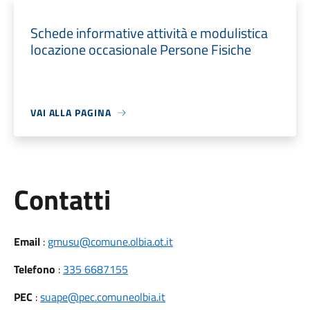
Schede informative attività e modulistica
locazione occasionale Persone Fisiche
VAI ALLA PAGINA
Utili
Contatti
Email
:
gmusu@comune.olbia.ot.it
Telefono
:
335 6687155
PEC
:
suape@pec.comuneolbia.it