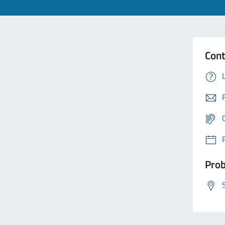
Cont
Prob