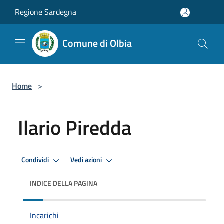
Salta al contenuto principale
Regione Sardegna
Comune di Olbia
Home
>
Ilario Piredda
Condividi
Vedi azioni
INDICE DELLA PAGINA
Incarichi