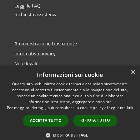
Leggi le FAQ
Richiesta assistenza
Amministrazione trasparente
Informativa privacy
Note legali
×
Dichiarazione di accessibilità
Informazioni sui cookie
Questo sito web utilizza cookie tecnici e assimilati strettamente
necessari al corretto funzionamento e alla navigazione del sito,
nonché un cookie tecnico analitico al solo fine di elaborare
informazioni statistiche, aggregate e anonime.
RSS
Copyright © 2026 • Comune di
Per maggiori dettagli, può consultare la cookie policy al seguente
link
Accessibilità
Olbia • Powered by
Privacy
Municipium
Accesso
•
RIFIUTA TUTTO
ACCETTA TUTTO
Cookie
redazione
Mappa del sito
MOSTRA DETTAGLI