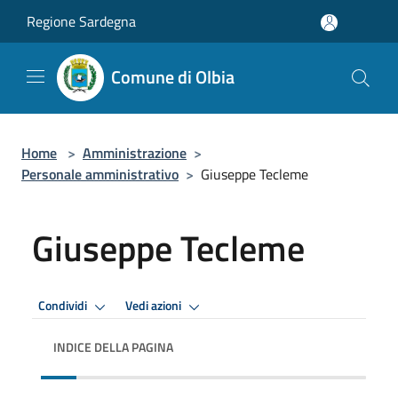
Salta al contenuto principale
Regione Sardegna
Comune di Olbia
Home
>
Amministrazione
>
Personale amministrativo
>
Giuseppe Tecleme
Giuseppe Tecleme
Condividi
Vedi azioni
INDICE DELLA PAGINA