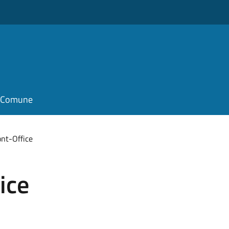
il Comune
ont-Office
ice