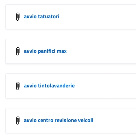
avvio tatuatori
avvio panifici max
avvio tintolavanderie
avvio centro revisione veicoli