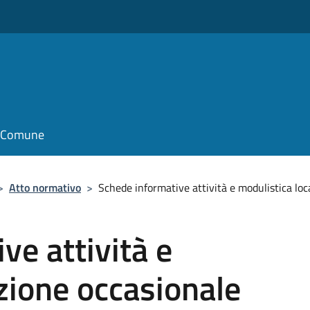
il Comune
>
Atto normativo
>
Schede informative attività e modulistica lo
ve attività e
zione occasionale