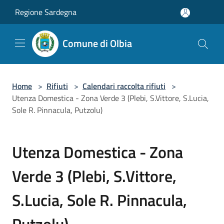
Salta al contenuto principale
Regione Sardegna
Comune di Olbia
Home
>
Rifiuti
>
Calendari raccolta rifiuti
>
Utenza Domestica - Zona Verde 3 (Plebi, S.Vittore, S.Lucia,
Sole R. Pinnacula, Putzolu)
Utenza Domestica - Zona
Verde 3 (Plebi, S.Vittore,
S.Lucia, Sole R. Pinnacula,
Putzolu)