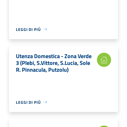
LEGGI DI PIÙ
Utenza Domestica - Zona Verde
3 (Plebi, S.Vittore, S.Lucia, Sole
R. Pinnacula, Putzolu)
LEGGI DI PIÙ