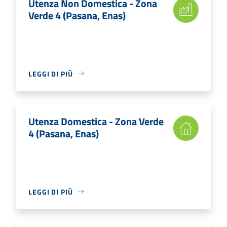
Utenza Non Domestica - Zona
Verde 4 (Pasana, Enas)
LEGGI DI PIÙ
Utenza Domestica - Zona Verde
4 (Pasana, Enas)
LEGGI DI PIÙ