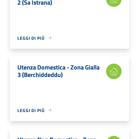
2 (Sa Istrana)
LEGGI DI PIÙ
Utenza Domestica - Zona Gialla
3 (Berchiddeddu)
LEGGI DI PIÙ