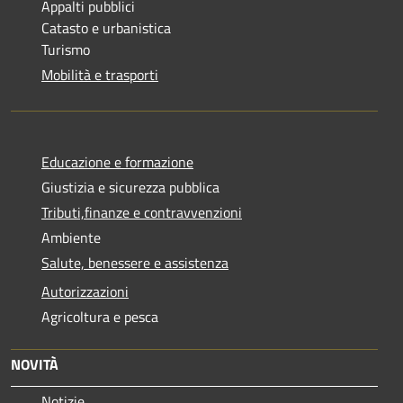
Appalti pubblici
Catasto e urbanistica
Turismo
Mobilità e trasporti
Educazione e formazione
Giustizia e sicurezza pubblica
Tributi,finanze e contravvenzioni
Ambiente
Salute, benessere e assistenza
Autorizzazioni
Agricoltura e pesca
NOVITÀ
Notizie