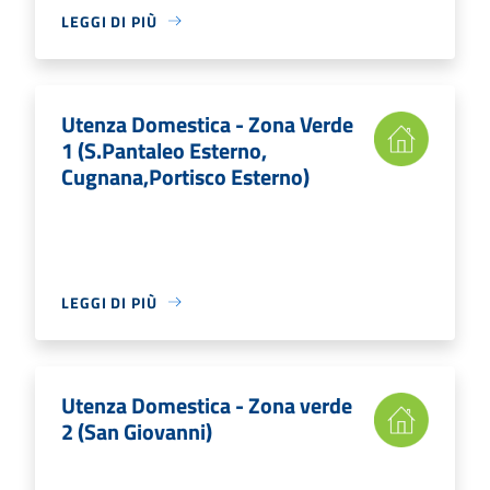
LEGGI DI PIÙ
Utenza Domestica - Zona Verde
1 (S.Pantaleo Esterno,
Cugnana,Portisco Esterno)
LEGGI DI PIÙ
Utenza Domestica - Zona verde
2 (San Giovanni)